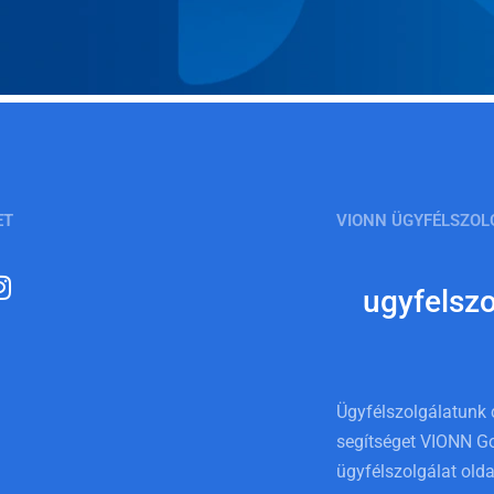
ET
VIONN ÜGYFÉLSZOL
ugyfelsz
Ügyfélszolgálatunk 
segítséget VIONN Go
ügyfélszolgálat olda