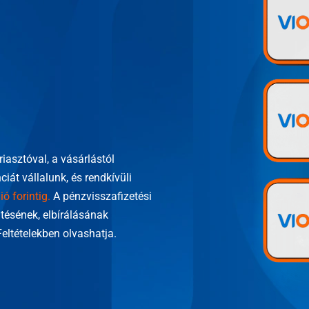
asztóval, a vásárlástól
iát vállalunk, és rendkívüli
ió forintig.
A pénzvisszafizetési
ntésének, elbírálásának
eltételekben olvashatja.