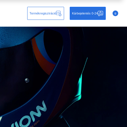
Termékregisztráció
Kárbejelentés 0-24
0