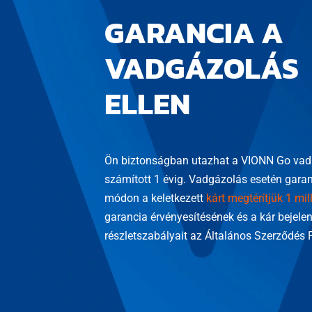
GARANCIA A
VADGÁZOLÁS
ELLEN
Ön biztonságban utazhat a VIONN Go vadri
számított 1 évig. Vadgázolás esetén garanc
módon a keletkezett
kárt megtérítjük 1 mill
garancia érvényesítésének és a kár bejele
részletszabályait az Általános Szerződés F