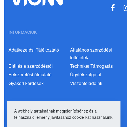
INFORMÁCIÓK
Adatkezelési Tájékoztató
Általános szerződési
feltételek
Elállás a szerződéstől
Technikai Támogatás
Felszerelési útmutató
Ügyfélszolgálat
Gyakori kérdések
Viszonteladóink
A webhely tartalmának megjelenítéséhez és a
Magyarország
felhasználói élmény javításához cookie-kat használunk.