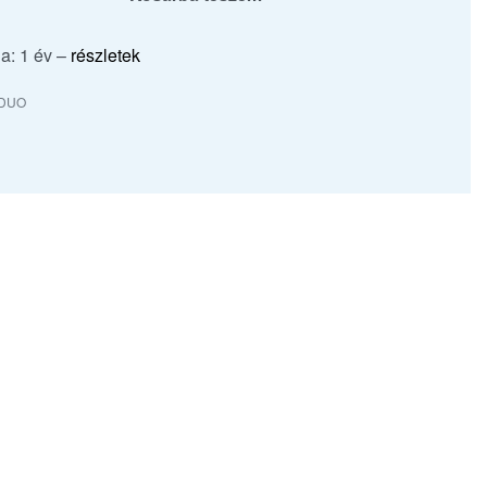
a: 1 év –
részletek
-DUO