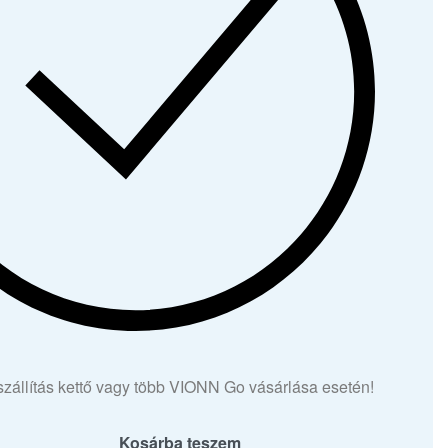
zállítás kettő vagy több VIONN Go vásárlása esetén!
Kosárba teszem