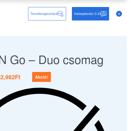
Termékregisztráció
Kárbejelentés 0-24
0
N Go – Duo csomag
2,982
Ft
Akció!