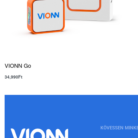
VIONN Go
34,990
Ft
Kosárba teszem
KÖVESSEN MINK