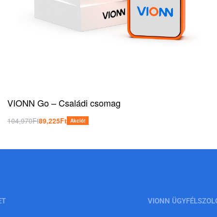
VIONN Go – Családi csomag
104,970
Ft
89,225
Ft
Akció!
Kosárba teszem
ET
VIONN ÜGYFÉLSZOL