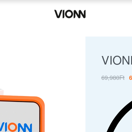
VION
69,980
Ft
6