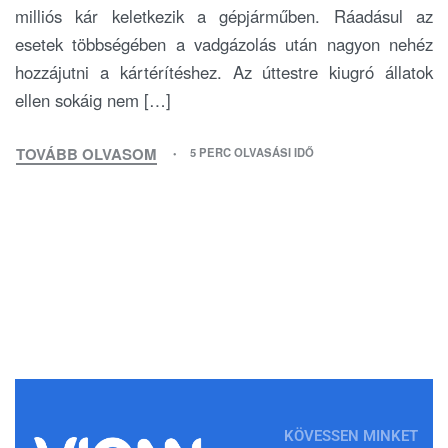
milliós kár keletkezik a gépjárműben. Ráadásul az
esetek többségében a vadgázolás után nagyon nehéz
hozzájutni a kártérítéshez. Az úttestre kiugró állatok
ellen sokáig nem […]
TOVÁBB OLVASOM
5 PERC OLVASÁSI IDŐ
KÖVESSEN MINKET