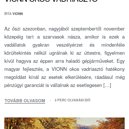
ÍRTA
VIONN
Az őszi szezonban, nagyjából szeptembertől november
közepéig tart a szarvasok násza, amikor is ezek a
vadállatok gyakran veszélyérzet és mindenféle
körültekintés nélkül ugrálnak ki az úttestre, figyelmen
kívül hagyva az éppen arra haladó gépjárműveket. Egy
magyar fejlesztés, a VIONN okos vadriasztó hatékony
megoldást kínál az esetek elkerülésére, ráadásul még
pénzügyi garanciát is vállalnak az esetlegesen […]
TOVÁBB OLVASOM
5 PERC OLVASÁSI IDŐ