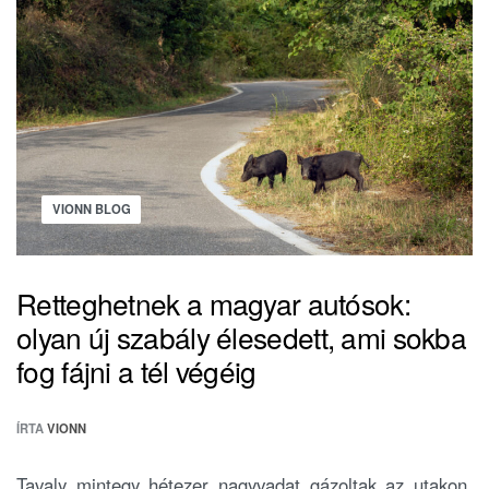
VIONN BLOG
Retteghetnek a magyar autósok:
olyan új szabály élesedett, ami sokba
fog fájni a tél végéig
ÍRTA
VIONN
Tavaly mintegy hétezer nagyvadat gázoltak az utakon,