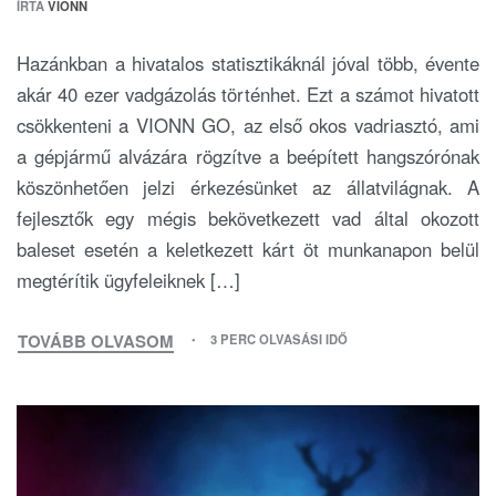
ÍRTA
VIONN
Hazánkban a hivatalos statisztikáknál jóval több, évente
akár 40 ezer vadgázolás történhet. Ezt a számot hivatott
csökkenteni a VIONN GO, az első okos vadriasztó, ami
a gépjármű alvázára rögzítve a beépített hangszórónak
köszönhetően jelzi érkezésünket az állatvilágnak. A
fejlesztők egy mégis bekövetkezett vad által okozott
baleset esetén a keletkezett kárt öt munkanapon belül
megtérítik ügyfeleiknek […]
TOVÁBB OLVASOM
3 PERC OLVASÁSI IDŐ