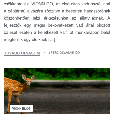
csökkenteni a VIONN GO, az első okos vadriasztó, ami
a gépjármű alvázára rögzítve a beépített hangszórónak
köszönhetően jelzi érkezésünket az állatvilágnak. A
fejlesztők egy mégis bekövetkezett vad által okozott
baleset esetén a keletkezett kárt öt munkanapon belül
megtérítik ügyfeleiknek […]
TOVÁBB OLVASOM
3 PERC OLVASÁSI IDŐ
VIONN BLOG