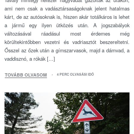
Tavaly mintegy hétezer nagyvadat gázoltak az utakon,
ami nem csak a vadásztársaságoknak jelent hatalmas
kárt, de az autósoknak is, hiszen akár totálkáros is lehet
a jármű egy ilyen ütközés után. A jogszabályok
változásával ráadásul most érdemes még
körültekintőbben vezetni és vadriasztót beszereltetni.
Ősszel az őzek után a gímszarvasok, majd a dámvad, a
vaddisznó, a rókák […]
TOVÁBB OLVASOM
4 PERC OLVASÁSI IDŐ