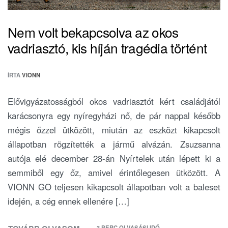
Nem volt bekapcsolva az okos
vadriasztó, kis híján tragédia történt
ÍRTA
VIONN
Elővigyázatosságból okos vadriasztót kért családjától
karácsonyra egy nyíregyházi nő, de pár nappal később
mégis őzzel ütközött, miután az eszközt kikapcsolt
állapotban rögzítették a jármű alvázán. Zsuzsanna
autója elé december 28-án Nyírtelek után lépett ki a
semmiből egy őz, amivel érintőlegesen ütközött. A
VIONN GO teljesen kikapcsolt állapotban volt a baleset
idején, a cég ennek ellenére […]
3 PERC OLVASÁSI IDŐ