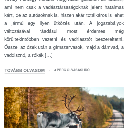
ami nem csak a vadásztársaságoknak jelent hatalmas
kárt, de az autósoknak is, hiszen akár totálkáros is lehet
a jármű egy ilyen ütközés után. A jogszabályok
változásával ráadásul most érdemes még
körültekintőbben vezetni és vadriasztót beszereltetni.
Ősszel az őzek után a gímszarvasok, majd a dámvad, a
vaddisznó, a rókák […]
TOVÁBB OLVASOM
4 PERC OLVASÁSI IDŐ