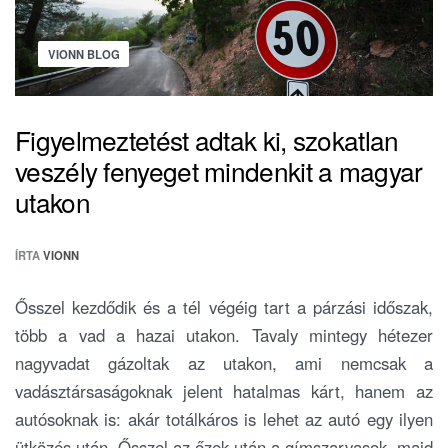
VIONN BLOG
Figyelmeztetést adtak ki, szokatlan
veszély fenyeget mindenkit a magyar
utakon
ÍRTA
VIONN
Ősszel kezdődik és a tél végéig tart a párzási időszak,
több a vad a hazai utakon. Tavaly mintegy hétezer
nagyvadat gázoltak az utakon, ami nemcsak a
vadásztársaságoknak jelent hatalmas kárt, hanem az
autósoknak is: akár totálkáros is lehet az autó egy ilyen
ütközés után. Ősszel az őzek után a gímszarvasok, majd