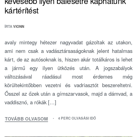
kevesebb ilyen balesetre kaphatunk
kártérítést
ÍRTA
VIONN
avaly mintegy hétezer nagyvadat gázoltak az utakon,
ami nem csak a vadásztársaságoknak jelent hatalmas
kárt, de az autósoknak is, hiszen akár totálkáros is lehet
a jármű egy ilyen ütközés után. A jogszabályok
változásával ráadásul most érdemes még
körültekintőbben vezetni és vadriasztót beszereltetni.
Ősszel az őzek után a gímszarvasok, majd a dámvad, a
vaddisznó, a rókák […]
TOVÁBB OLVASOM
4 PERC OLVASÁSI IDŐ